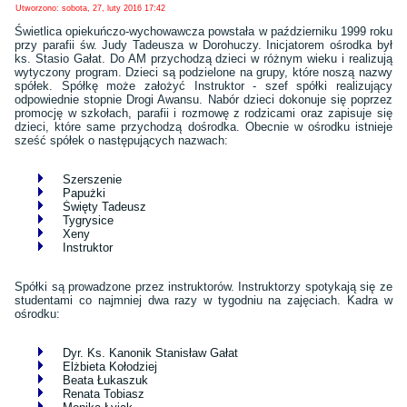
Utworzono: sobota, 27, luty 2016 17:42
Świetlica opiekuńczo-wychowawcza powstała w październiku 1999 roku
przy parafii św. Judy Tadeusza w Dorohuczy. Inicjatorem ośrodka był
ks. Stasio Gałat. Do AM przychodzą dzieci w różnym wieku i realizują
wytyczony program. Dzieci są podzielone na grupy, które noszą nazwy
spółek. Spółkę może założyć Instruktor - szef spółki realizujący
odpowiednie stopnie Drogi Awansu. Nabór dzieci dokonuje się poprzez
promocję w szkołach, parafii i rozmowę z rodzicami oraz zapisuje się
dzieci, które same przychodzą dośrodka. Obecnie w ośrodku istnieje
sześć spółek o następujących nazwach:
Szerszenie
Papużki
Święty Tadeusz
Tygrysice
Xeny
Instruktor
Spółki są prowadzone przez instruktorów. Instruktorzy spotykają się ze
studentami co najmniej dwa razy w tygodniu na zajęciach. Kadra w
ośrodku:
Dyr. Ks. Kanonik Stanisław Gałat
Elżbieta Kołodziej
Beata Łukaszuk
Renata Tobiasz