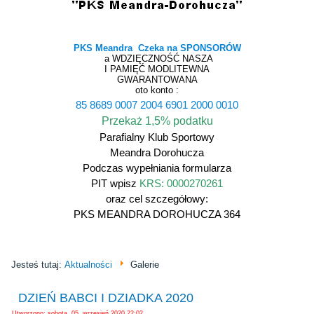
PKS Meandra Czeka na SPONSORÓW
a WDZIĘCZNOŚĆ NASZA
I PAMIĘĆ MODLITEWNA
GWARANTOWANA
oto konto :
85 8689 0007 2004 6901 2000 0010
Przekaż 1,5% podatku
Parafialny Klub Sportowy
Meandra Dorohucza
Podczas wypełniania formularza
PIT wpisz
KRS: 0000270261
oraz cel szczegółowy:
PKS MEANDRA DOROHUCZA 364
Jesteś tutaj:
Aktualności
Galerie
DZIEŃ BABCI I DZIADKA 2020
Utworzono: sobota, 05, wrzesień 2020 22:02