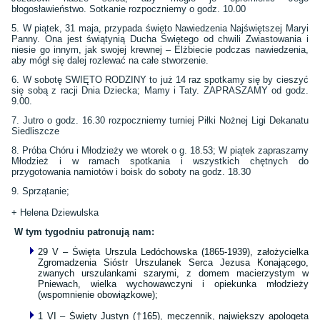
błogosławieństwo. Sotkanie rozpoczniemy o godz. 10.00
5. W piątek, 31 maja, przypada święto Nawiedzenia Najświętszej Maryi
Panny. Ona jest świątynią Ducha Świętego od chwili Zwiastowania i
niesie go innym, jak swojej krewnej – Elżbiecie podczas nawiedzenia,
aby mógł się dalej rozlewać na całe stworzenie.
6. W sobotę SWIĘTO RODZINY to już 14 raz spotkamy się by cieszyć
się sobą z racji Dnia Dziecka; Mamy i Taty. ZAPRASZAMY od godz.
9.00.
7. Jutro o godz. 16.30 rozpoczniemy turniej Piłki Nożnej Ligi Dekanatu
Siedliszcze
8. Próba Chóru i Młodzieży we wtorek o g. 18.53; W piątek zapraszamy
Młodzież i w ramach spotkania i wszystkich chętnych do
przygotowania namiotów i boisk do soboty na godz. 18.30
9. Sprzątanie;
+ Helena Dziewulska
W tym tygodniu patronują nam:
29 V – Święta Urszula Ledóchowska (1865-1939), założycielka
Zgromadzenia Sióstr Urszulanek Serca Jezusa Konającego,
zwanych urszulankami szarymi, z domem macierzystym w
Pniewach, wielka wychowawczyni i opiekunka młodzieży
(wspomnienie obowiązkowe);
1 VI – Święty Justyn (†165), męczennik, największy apologeta