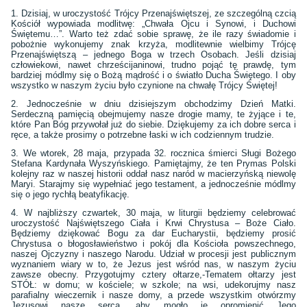
1. Dzisiaj, w uroczystość Trójcy Przenajświętszej, ze szczególną czcią
Kościół wypowiada modlitwę: „Chwała Ojcu i Synowi, i Duchowi
Świętemu…”. Warto też zdać sobie sprawę, że ile razy świadomie i
pobożnie wykonujemy znak krzyża, modlitewnie wielbimy Trójcę
Przenajświętszą – jednego Boga w trzech Osobach. Jeśli dzisiaj
człowiekowi, nawet chrześcijaninowi, trudno pojąć tę prawdę, tym
bardziej módlmy się o Bożą mądrość i o światło Ducha Świętego. I oby
wszystko w naszym życiu było czynione na chwałę Trójcy Świętej!
2. Jednocześnie w dniu dzisiejszym obchodzimy Dzień Matki.
Serdeczną pamięcią obejmujemy nasze drogie mamy, te żyjące i te,
które Pan Bóg przywołał już do siebie. Dziękujemy za ich dobre serca i
ręce, a także prosimy o potrzebne łaski w ich codziennym trudzie.
3. We wtorek, 28 maja, przypada 32. rocznica śmierci Sługi Bożego
Stefana Kardynała Wyszyńskiego. Pamiętajmy, że ten Prymas Polski
kolejny raz w naszej historii oddał nasz naród w macierzyńską niewolę
Maryi. Starajmy się wypełniać jego testament, a jednocześnie módlmy
się o jego rychłą beatyfikację.
4. W najbliższy czwartek, 30 maja, w liturgii będziemy celebrować
uroczystość Najświętszego Ciała i Krwi Chrystusa – Boże Ciało.
Będziemy dziękować Bogu za dar Eucharystii, będziemy prosić
Chrystusa o błogosławieństwo i pokój dla Kościoła powszechnego,
naszej Ojczyzny i naszego Narodu. Udział w procesji jest publicznym
wyznaniem wiary w to, że Jezus jest wśród nas, w naszym życiu
zawsze obecny. Przygotujmy cztery ołtarze,-Tematem ołtarzy jest
STÓŁ: w domu; w kościele; w szkole; na wsi, udekorujmy nasz
parafialny wieczernik i nasze domy, a przede wszystkim otwórzmy
Jezusowi nasze serca, aby mogło je opromienić Jego