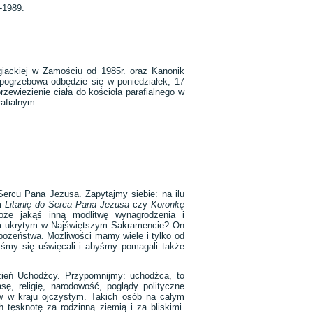
-1989.
iackiej w Zamościu od 1985r. oraz Kanonik
pogrzebowa odbędzie się w poniedziałek, 17
ewiezienie ciała do kościoła parafialnego w
afialnym.
ercu Pana Jezusa. Zapytajmy siebie: na ilu
em
Litanię do Serca Pana Jezusa
czy
Koronkę
oże jakąś inną modlitwę wynagrodzenia i
iem ukrytym w Najświętszym Sakramencie? On
ożeństwa. Możliwości mamy wiele i tylko od
yśmy się uświęcali i abyśmy pomagali także
ień Uchodźcy. Przypomnijmy: uchodźca, to
, religię, narodowość, poglądy polityczne
w w kraju ojczystym. Takich osób na całym
h tęsknotę za rodzinną ziemią i za bliskimi.