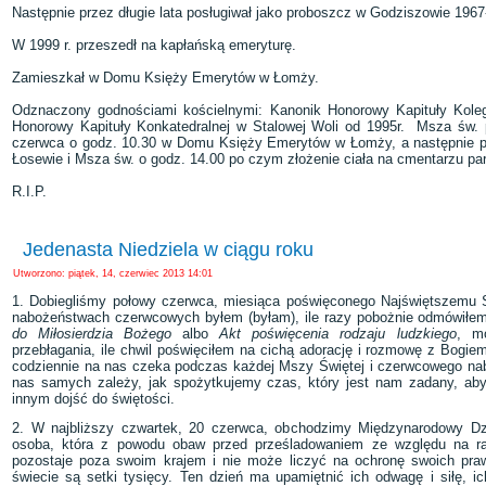
Następnie przez długie lata posługiwał jako proboszcz w Godziszowie 1967
W 1999 r. przeszedł na kapłańską emeryturę.
Zamieszkał w Domu Księży Emerytów w Łomży.
Odznaczony godnościami kościelnymi: Kanonik Honorowy Kapituły Koleg
Honorowy Kapituły Konkatedralnej w Stalowej Woli od 1995r. Msza św. 
czerwca o godz. 10.30 w Domu Księży Emerytów w Łomży, a następnie prz
Łosewie i Msza św. o godz. 14.00 po czym złożenie ciała na cmentarzu par
R.I.P.
Jedenasta Niedziela w ciągu roku
Utworzono: piątek, 14, czerwiec 2013 14:01
1. Dobiegliśmy połowy czerwca, miesiąca poświęconego Najświętszemu S
nabożeństwach czerwcowych byłem (byłam), ile razy pobożnie odmówił
do Miłosierdzia Bożego
albo
Akt poświęcenia rodzaju ludzkiego
, m
przebłagania, ile chwil poświęciłem na cichą adorację i rozmowę z Bog
codziennie na nas czeka podczas każdej Mszy Świętej i czerwcowego nab
nas samych zależy, jak spożytkujemy czas, który jest nam zadany, ab
innym dojść do świętości.
2. W najbliższy czwartek, 20 czerwca, obchodzimy Międzynarodowy Dz
osoba, która z powodu obaw przed prześladowaniem ze względu na rasę
pozostaje poza swoim krajem i nie może liczyć na ochronę swoich pra
świecie są setki tysięcy. Ten dzień ma upamiętnić ich odwagę i siłę, ic