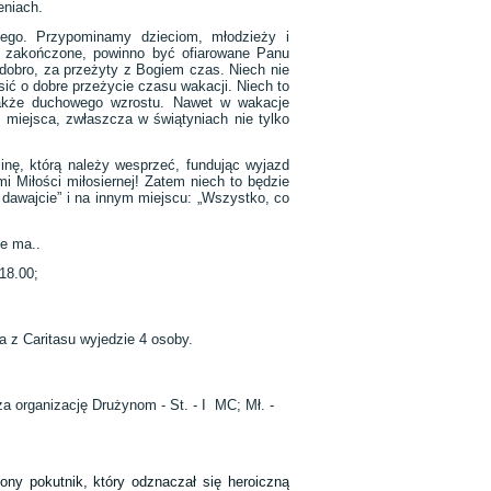
eniach.
nego. Przypominamy dzieciom, młodzieży i
ze zakończone, powinno być ofiarowane Panu
 dobro, za przeżyty z Bogiem czas. Niech nie
ić o dobre przeżycie czasu wakacji. Niech to
 także duchowego wzrostu. Nawet w wakacje
 miejsca, zwłaszcza w świątyniach nie tylko
nę, którą należy wesprzeć, fundując wyjazd
 Miłości miłosiernej! Zatem niech to będzie
dawajcie” i na innym miejscu: „Wszystko, co
”!
ie ma..
18.00;
 z Caritasu wyjedzie 4 osoby.
za organizację Drużynom - St. - I MC; Mł. -
ony pokutnik, który odznaczał się heroiczną