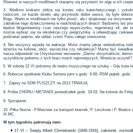
Również w naszych modlitwach starajmy się przynieść im ulgę w ich cierpi
3. Wielkimi krokami zbliża się koniec roku katechetycznego i szkol
rodzicom, że każde dzieło, aby przyniosło dobre owoce, by było dobr
Bogu. Warto w modlitwach nie tylko prosić, ale i dziękować za otrzymane
zabraknie tego dziękczynienia w nadchodzących dniach. Będziemy też pros
będzie błogosławiony czas naszego wypoczynku, regeneracji sił, ale
można wybrać się na rekolekcje czy pielgrzymkę, a odwiedzając ciekawe
podziwiać piękno, ale oddać cześć Panu całego stworzenia.
4. Nie wszyscy wyjadą na wakacje. Może znamy jakąś wielodzietną rodzi
dziecka na kolonie, obóz, wycieczkę czy rekolekcje? Mamy być świadkami
nasza odpowiedź na Chrystusowe wezwanie: „Darmo otrzymaliście, darmo 
uczyniliście jednemu z tych braci moich najmniejszych, Mnieście uczynili
5. W sobotę 22 VI jedziemy do teatru muzycznego na sztukę – Gdy kota n
6. Robocze spotkanie Klubu Seniora jutro o godz. 9.00; RSM piątek, godz. 
7. Zapisy na SDM PLISZCZY na 2013 TRWAJĄ
8. Próba CHÓRU i METANOI poniedziałek godz. 19.03. Na kolonie do Firleja
9. Sprzątanie.
10. Piłka Nożna - P.Mieciowi za transport bramek; P. Leszkowi i P. Beatce 
III MC.
W tym tygodniu patronują nam:
17 VI – Święty Albert Chmielowski (1845-1916), zakonnik, rozmodl